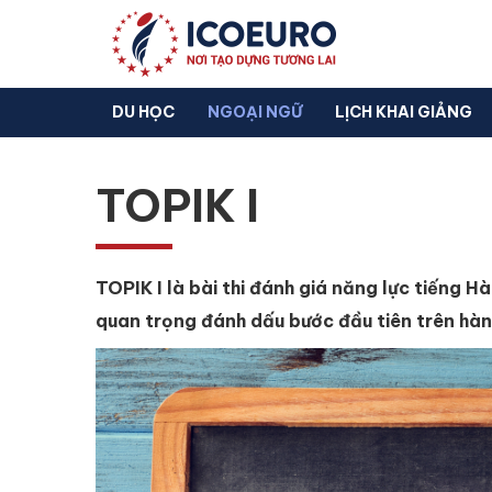
DU HỌC
NGOẠI NGỮ
LỊCH KHAI GIẢNG
TOPIK I
TOPIK I là bài thi đánh giá năng lực tiếng H
quan trọng đánh dấu bước đầu tiên trên hành